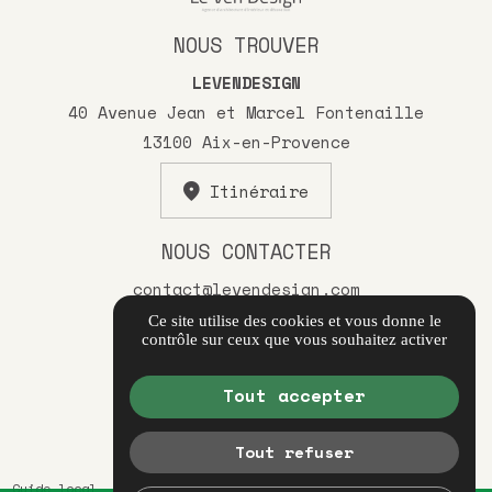
NOUS TROUVER
LEVENDESIGN
40 Avenue Jean et Marcel Fontenaille
13100 Aix-en-Provence
Itinéraire
NOUS CONTACTER
contact@levendesign.com
04 89 41 08 61
Ce site utilise des cookies et vous donne le
contrôle sur ceux que vous souhaitez activer
NOUS SUIVRE
Tout accepter
Tout refuser
Guide local